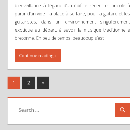
bienveillance à l’égard d’un édifice récent et bricolé à
partir d’un vide : la place à se faire, pour la guitare et les
guitaristes, dans un environnement singulièrement
exotique au départ, à savoir la musique traditionnelle
bretonne. En peu de temps, beaucoup s’est
Continue reading
1
2
Next
»
Navigation
Posts
des
articles