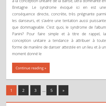
à la conception unitaire de la danse, ultra dominante en
Bretagne. Le syndrome évoqué ici en est une
conséquence directe, concrète, très prégnante parmi
les danseurs, et s’avère une tentation aussi puissante
que dommageable. C’est quoi, le syndrome de l’album
Panini? Pour faire simple et à titre de rappel, la
conception unitaire a tendance à attribuer à toute
forme de manière de danser attestée en un lieu et à un
moment donné le
Continue reading
1
2
3
…
5
Next
»
Navigation
Posts
des