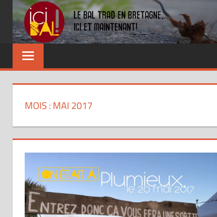
Skip
to
content
Dansez
partout
!
MOIS : MAI 2017