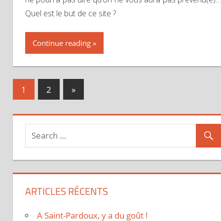
Quel est le but de ce site ?
Continue reading
1
2
Next
»
Navigation
Posts
des
articles
ARTICLES RÉCENTS
A Saint-Pardoux, y a du goût !