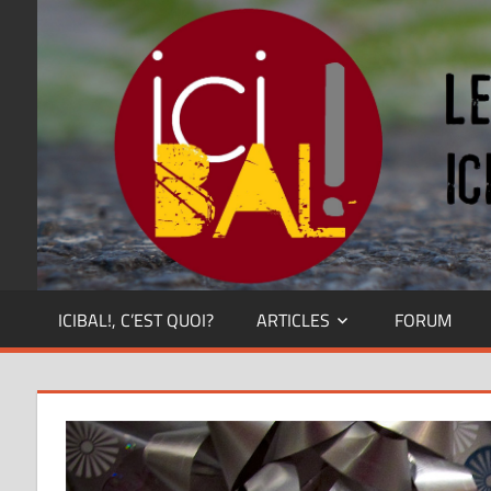
Skip
Dansez
partout
to
!
content
ICIBAL!, C’EST QUOI?
ARTICLES
FORUM