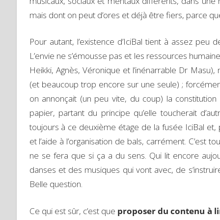
musicaux, sociaux et mentaux différents, dans une
mais dont on peut d’ores et déjà être fiers, parce que 
Pour autant, l’existence d’IciBal tient à assez peu 
L’envie ne s’émousse pas et les ressources humaine
Heikki, Agnès, Véronique et l’inénarrable Dr Masu
(et beaucoup trop encore sur une seule) ; forcéme
on annonçait (un peu vite, du coup) la constitution
papier, partant du principe qu’elle toucherait d’a
toujours à ce deuxième étage de la fusée IciBal et, p
et l’aide à l’organisation de bals, carrément. C’est 
ne se fera que si ça a du sens. Qui lit encore aujour
danses et des musiques qui vont avec, de s’instruir
Belle question.
Ce qui est sûr, c’est que
proposer du contenu à li