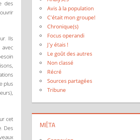
ue des
Avis à la population
ouvrir
C'était mon groupe!
Chronique(s)
Focus operandi
r. Ils
J'y étais !
, avec
Le goût des autres
besoin
Non classé
isons,
Récré
ations
Sources partagées
e plus
Tribune
eurs),
ur cet
MÉTA
e. Des
uveaux