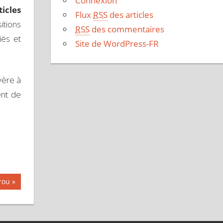
Connexion
ticles
Flux
RSS
des articles
itions
RSS
des commentaires
iés et
Site de WordPress-FR
vère à
ent de
rou