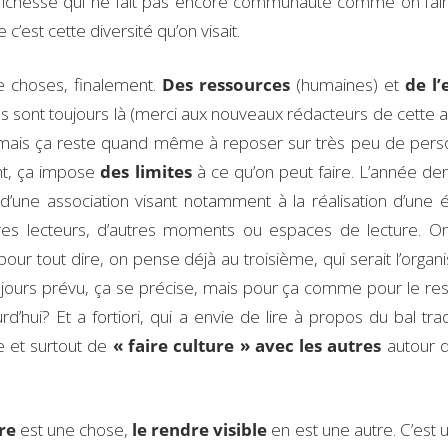
 richesse qui ne fait pas encore communauté comme on l’ai
c’est cette diversité qu’on visait.
de choses, finalement.
Des ressources
(humaines) et
de l’
s sont toujours là (merci aux nouveaux rédacteurs de cette 
), mais ça reste quand même à reposer sur très peu de per
nt, ça impose
des limites
à ce qu’on peut faire. L’année der
 d’une association visant notamment à la réalisation d’une é
utres lecteurs, d’autres moments ou espaces de lecture. On
our tout dire, on pense déjà au troisième, qui serait l’organi
toujours prévu, ça se précise, mais pour ça comme pour le res
d’hui? Et a fortiori, qui a envie de lire à propos du bal tra
e et surtout de
« faire culture » avec les autres
autour 
re
est une chose,
le rendre visible
en est une autre. C’est 