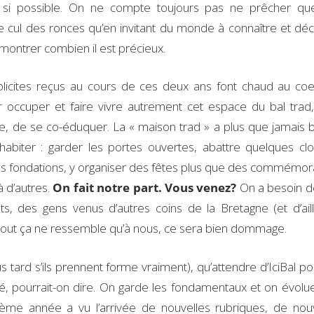
ent si possible. On ne compte toujours pas ne prêcher q
le cul des ronces qu’en invitant du monde à connaître et déc
 montrer combien il est précieux.
licites reçus au cours de ces deux ans font chaud au coeu
 occuper et faire vivre autrement cet espace du bal trad
dre, de se co-éduquer. La « maison trad » a plus que jamais 
habiter : garder les portes ouvertes, abattre quelques clo
es fondations, y organiser des fêtes plus que des commémor
à d’autres.
On fait notre part. Vous venez?
On a besoin d
ts, des gens venus d’autres coins de la Bretagne (et d’aill
 tout ça ne ressemble qu’à nous, ce sera bien dommage.
 tard s’ils prennent forme vraiment), qu’attendre d’IciBal po
té, pourrait-on dire. On garde les fondamentaux et on évolu
ème année a vu l’arrivée de nouvelles rubriques, de no