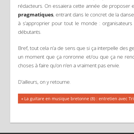
rédacteurs. On essaiera cette année de proposer e
pragmatiques
, entrant dans le concret de la dans
à s’approprier pour tout le monde : organisateurs d
débutants.
Bref, tout cela n’a de sens que si ça interpelle des g
un moment que ça ronronne et/ou que ça ne rencon
choses à faire qu’on n’en a vraiment pas envie.
D’ailleurs, on y retourne.
Previous
La guitare en musique bretonne (8) : entretien avec Tr
Navigation
Post:
de
l’article