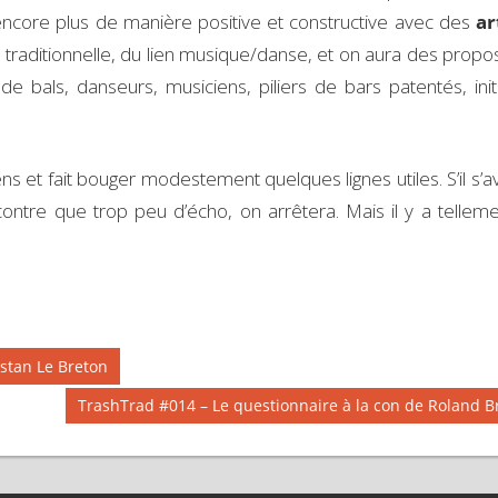
ncore plus de manière positive et constructive avec des
ar
e traditionnelle, du lien musique/danse, et on aura des propos
e bals, danseurs, musiciens, piliers de bars patentés, init
ens et fait bouger modestement quelques lignes utiles. S’il s’a
tre que trop peu d’écho, on arrêtera. Mais il y a tellem
istan Le Breton
Next
TrashTrad #014 – Le questionnaire à la con de Roland B
Post: