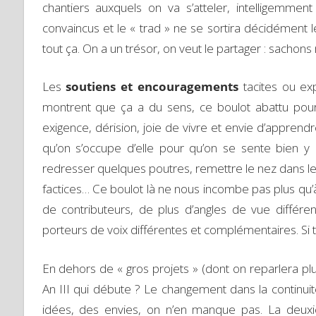
chantiers auxquels on va s’atteler, intelligemm
convaincus et le « trad » ne se sortira décidément 
tout ça. On a un trésor, on veut le partager : sachons
Les
soutiens et encouragements
tacites ou exp
montrent que ça a du sens, ce boulot abattu pour
exigence, dérision, joie de vivre et envie d’appren
qu’on s’occupe d’elle pour qu’on se sente bien y 
redresser quelques poutres, remettre le nez dans l
factices… Ce boulot là ne nous incombe pas plus qu’
de contributeurs, de plus d’angles de vue différen
porteurs de voix différentes et complémentaires. Si
En dehors de « gros projets » (dont on reparlera plus
An III qui débute ? Le changement dans la continui
idées, des envies, on n’en manque pas. La deuxi