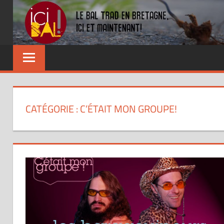
Skip
to
content
Dansez
partout
!
CATÉGORIE : C’ÉTAIT MON GROUPE!