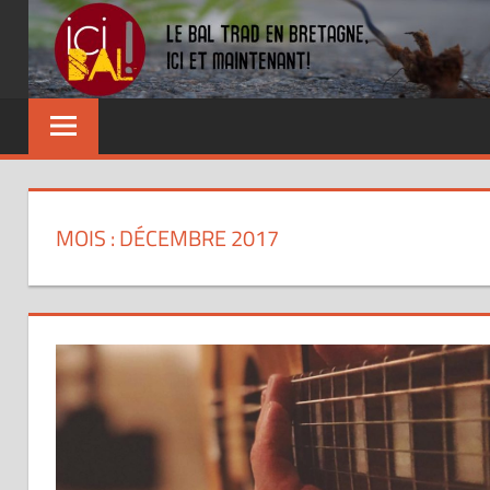
Skip
to
content
Dansez
partout
!
MOIS : DÉCEMBRE 2017