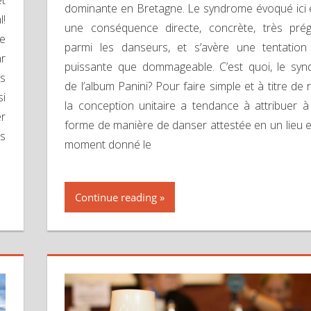
et
dominante en Bretagne. Le syndrome évoqué ici 
l!
une conséquence directe, concrète, très pré
e
parmi les danseurs, et s’avère une tentation
ar
puissante que dommageable. C’est quoi, le sy
es
de l’album Panini? Pour faire simple et à titre de 
si
la conception unitaire a tendance à attribuer à
er
forme de manière de danser attestée en un lieu e
ns
moment donné le
Continue reading