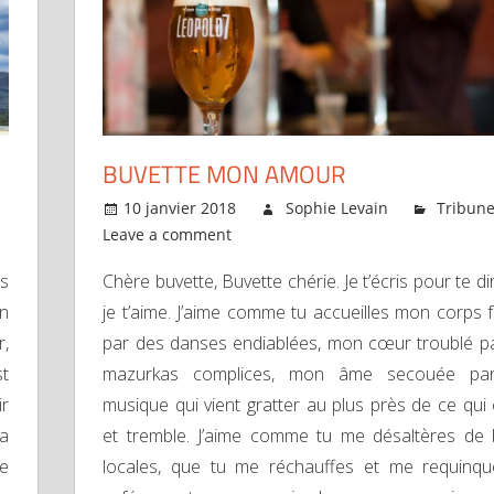
BUVETTE MON AMOUR
10 janvier 2018
Sophie Levain
Tribun
Leave a comment
es
Chère buvette, Buvette chérie. Je t’écris pour te d
on
je t’aime. J’aime comme tu accueilles mon corps f
r,
par des danses endiablées, mon cœur troublé p
st
mazurkas complices, mon âme secouée pa
ir
musique qui vient gratter au plus près de ce qui
va
et tremble. J’aime comme tu me désaltères de 
ne
locales, que tu me réchauffes et me requinq