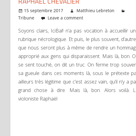
RAPHAËL CHEVALIER
15 septembre 2017
Matthieu Lebreton
Tribune
Leave a comment
Soyons clairs, IciBal! n’a pas vocation à accueillir u
rubrique nécrologique. Et puis, le plus souvent, d’autr
que nous seront plus à même de rendre un homma
approprié aux gens qui disparaissent. Mais là, bon. 
se sent touché, on dit un truc. On ferme trop souve
sa gueule dans ces moments là, sous le prétexte p
ailleurs très légitime que c’est assez vain, qu’il n’y a p
grand chose à dire. Mais là, bon. Alors voilà. 
violoniste Raphaël