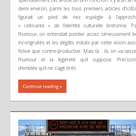
splendidement cet article un brin ronchon. Il y a un an 
demi environ, parmi les tous premiers articles d’IciBa
figurait un pied de nez espiègle à l’approch
« celtisante » de l’identité culturelle bretonne. P
l’humour, on entendait pointer assez sérieusement l
incongruités et les dégâts induits par cette vision aus
fictive que contre-productive. Mais là… là, on va laiss
l’humour et la légèreté qu’il suppose. Préciso
d’emblée qu’il ne s’agit (très
Continue reading