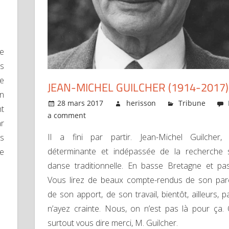
ne
es
ge
JEAN-MICHEL GUILCHER (1914-2017)
On
28 mars 2017
herisson
Tribune
nt
a comment
ar
Il a fini par partir. Jean-Michel Guilcher, 
as
déterminante et indépassée de la recherche 
Le
danse traditionnelle. En basse Bretagne et pa
Vous lirez de beaux compte-rendus de son par
de son apport, de son travail, bientôt, ailleurs, p
n’ayez crainte. Nous, on n’est pas là pour ça.
surtout vous dire merci, M. Guilcher.