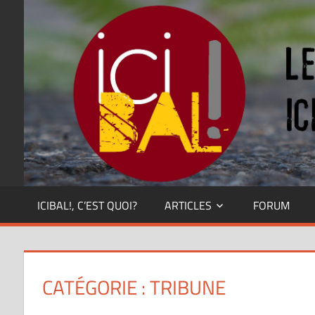
Skip
Dansez
partout
to
!
content
ICIBAL!, C’EST QUOI?
ARTICLES
FORUM
CATÉGORIE : TRIBUNE