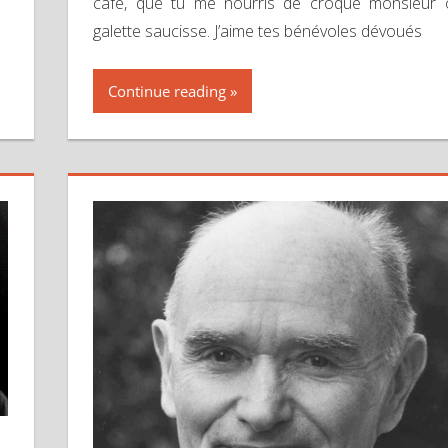
café, que tu me nourris de croque monsieur
galette saucisse. J’aime tes bénévoles dévoués
Continue reading