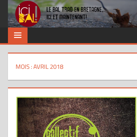
Skip
to
content
Dansez
partout
!
MOIS : AVRIL 2018