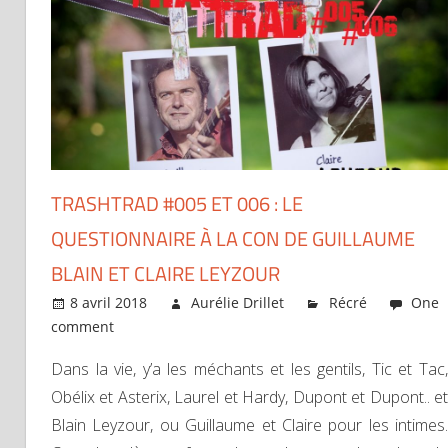
TRASHTRAD #005 ET 006 : LE
QUESTIONNAIRE À LA CON DE GUILLAUME
BLAIN ET CLAIRE LEYZOUR
8 avril 2018
Aurélie Drillet
Récré
One
comment
Dans la vie, y’a les méchants et les gentils, Tic et Tac,
Obélix et Asterix, Laurel et Hardy, Dupont et Dupont.. et
Blain Leyzour, ou Guillaume et Claire pour les intimes.