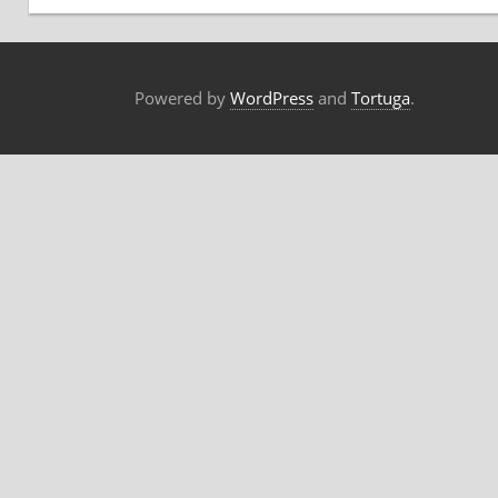
Powered by
WordPress
and
Tortuga
.