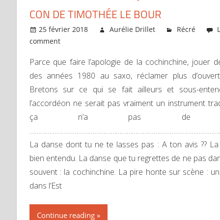
CON DE TIMOTHÉE LE BOUR
25 février 2018
Aurélie Drillet
Récré
comment
Parce que faire l’apologie de la cochinchine, jouer 
des années 1980 au saxo, réclamer plus d’ouver
Bretons sur ce qui se fait ailleurs et sous-ente
l’accordéon ne serait pas vraiment un instrument trad
ça n’a pas de pr
………………………………………………………………………………………………
La danse dont tu ne te lasses pas : A ton avis ?? La
bien entendu. La danse que tu regrettes de ne pas da
souvent : la cochinchine. La pire honte sur scène : u
dans l’Est
Continue reading