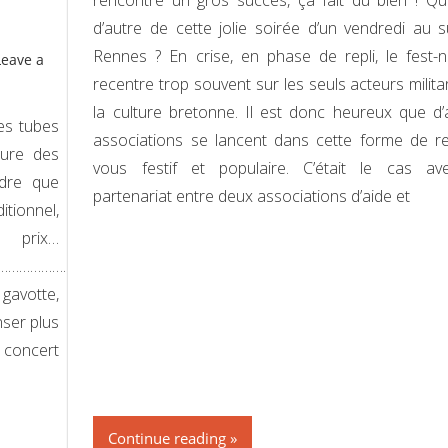
rencontre un gros succès, ça fait du bien ! Qu
d’autre de cette jolie soirée d’un vendredi au 
Rennes ? En crise, en phase de repli, le fest-
Leave a
recentre trop souvent sur les seuls acteurs milita
la culture bretonne. Il est donc heureux que d’
des tubes
associations se lancent dans cette forme de r
ture des
vous festif et populaire. C’était le cas a
ndre que
partenariat entre deux associations d’aide et
itionnel,
ix…
………………………………………………………..
 gavotte,
nser plus
n concert
Continue reading