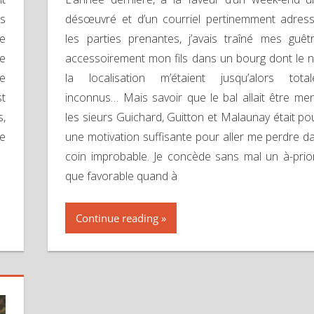
is
désœuvré et d’un courriel pertinemment adres
e
les parties prenantes, j’avais traîné mes guêt
re
accessoirement mon fils dans un bourg dont le 
ne
la localisation m’étaient jusqu’alors tota
st
inconnus… Mais savoir que le bal allait être me
s,
les sieurs Guichard, Guitton et Malaunay était po
ue
une motivation suffisante pour aller me perdre d
coin improbable. Je concède sans mal un à-prior
que favorable quand à
Continue reading