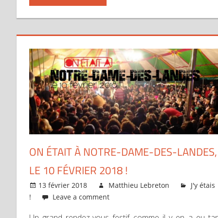
ON ÉTAIT À NOTRE-DAME-DES-LANDES,
LE 10 FÉVRIER 2018 !
13 février 2018
Matthieu Lebreton
J'y étais
!
Leave a comment
Un grand rendez-vous festif comme il y en a eu ta