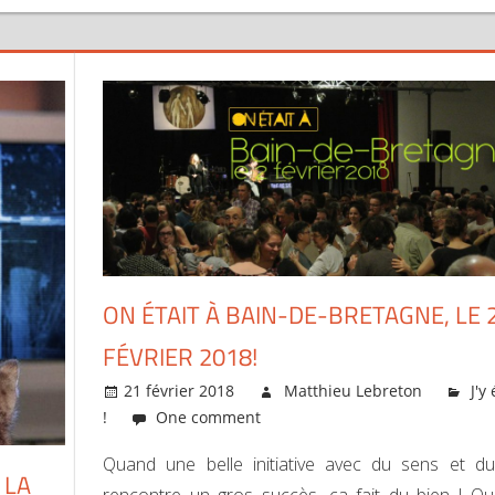
ON ÉTAIT À BAIN-DE-BRETAGNE, LE 
FÉVRIER 2018!
21 février 2018
Matthieu Lebreton
J'y
!
One comment
Quand une belle initiative avec du sens et d
 LA