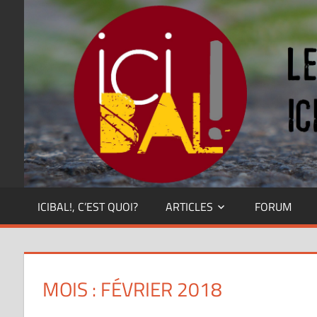
Skip
Dansez
partout
to
!
content
ICIBAL!, C’EST QUOI?
ARTICLES
FORUM
MOIS : FÉVRIER 2018