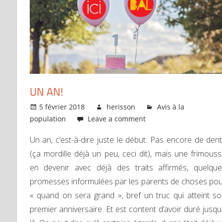
UN AN!
5 février 2018
herisson
Avis à la
population
Leave a comment
Un an, c’est-à-dire juste le début. Pas encore de den
(ça mordille déjà un peu, ceci dit), mais une frimous
en devenir avec déjà des traits affirmés, quelqu
promesses informulées par les parents de choses po
« quand on sera grand », bref un truc qui atteint s
premier anniversaire. Et est content d’avoir duré jusq