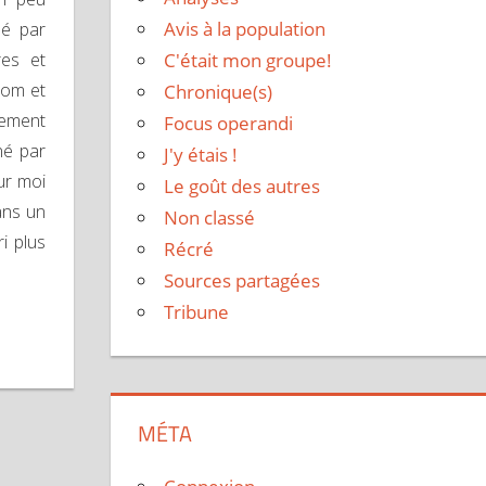
Avis à la population
sé par
res et
C'était mon groupe!
nom et
Chronique(s)
lement
Focus operandi
né par
J'y étais !
ur moi
Le goût des autres
ans un
Non classé
i plus
Récré
Sources partagées
Tribune
MÉTA