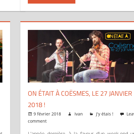
ON ÉTAIT À COËSMES, LE 27 JANVIER
2018 !
9 février 2018
Ivan
J'y étais !
Lea
comment
nt
L’année dernière, à la faveur d’un week-end 