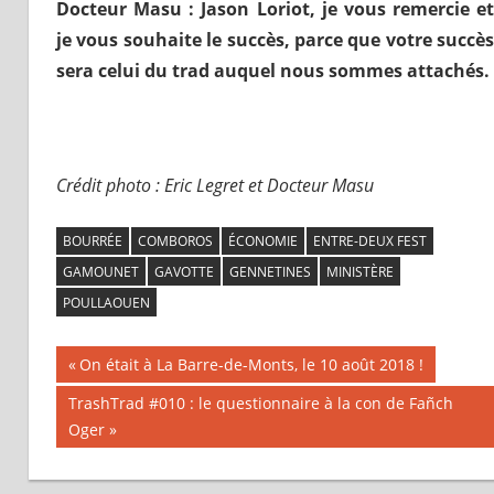
Docteur Masu : Jason Loriot, je vous remercie et
je vous souhaite le succès, parce que votre succès
sera celui du trad auquel nous sommes attachés.
Crédit photo : Eric Legret et Docteur Masu
BOURRÉE
COMBOROS
ÉCONOMIE
ENTRE-DEUX FEST
GAMOUNET
GAVOTTE
GENNETINES
MINISTÈRE
POULLAOUEN
Previous
On était à La Barre-de-Monts, le 10 août 2018 !
Navigation
Post:
Next
TrashTrad #010 : le questionnaire à la con de Fañch
Post:
Oger
de
l’article