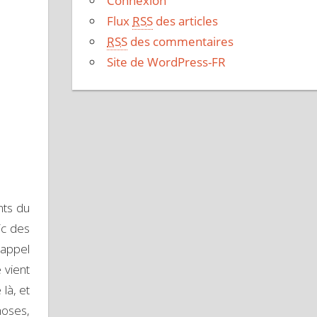
Connexion
Flux
RSS
des articles
RSS
des commentaires
Site de WordPress-FR
nts du
ic des
 appel
 vient
là, et
oses,