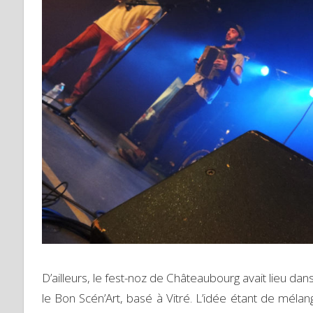
D’ailleurs, le fest-noz de Châteaubourg avait lieu da
le Bon Scén’Art, basé à Vitré. L’idée étant de mélang