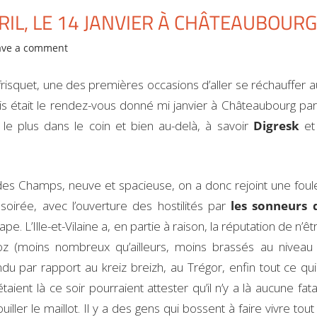
RIL, LE 14 JANVIER À CHÂTEAUBOURG
ave a comment
risquet, une des premières occasions d’aller se réchauffer a
s était le rendez-vous donné mi janvier à Châteaubourg pa
le plus dans le coin et bien au-delà, à savoir
Digresk
e
 des Champs, neuve et spacieuse, on a donc rejoint une foul
irée, avec l’ouverture des hostilités par
les sonneurs 
tape. L’Ille-et-Vilaine a, en partie à raison, la réputation de n’ê
noz (moins nombreux qu’ailleurs, moins brassés au niveau
du par rapport au kreiz breizh, au Trégor, enfin tout ce qui
ient là ce soir pourraient attester qu’il n’y a là aucune fatal
ller le maillot. Il y a des gens qui bossent à faire vivre tout 