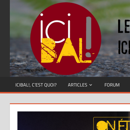
Skip
Dansez
partout
to
!
content
ICIBAL!, C’EST QUOI?
ARTICLES
FORUM