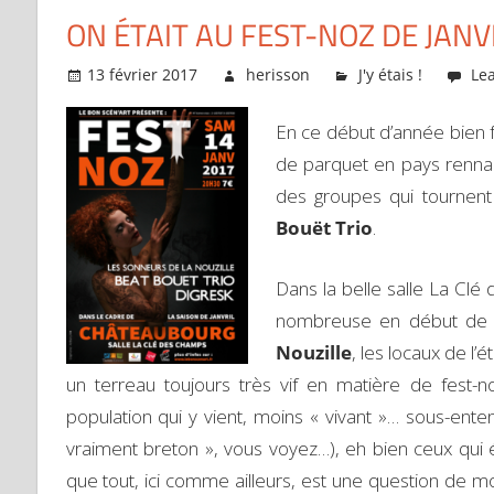
ON ÉTAIT AU FEST-NOZ DE JANV
13 février 2017
herisson
J'y étais !
Le
En ce début d’année bien f
de parquet en pays rennai
des groupes qui tournent 
Bouët Trio
.
Dans la belle salle La Clé
nombreuse en début de so
Nouzille
, les locaux de l’é
un terreau toujours très vif en matière de fest-
population qui y vient, moins « vivant »… sous-enten
vraiment breton », vous voyez…), eh bien ceux qui éta
que tout, ici comme ailleurs, est une question de moui