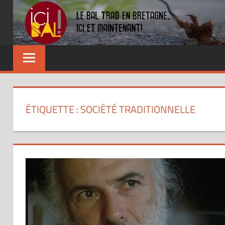
Skip
to
content
Dansez
partout
!
ÉTIQUETTE : SOCIÉTÉ TRADITIONNELLE