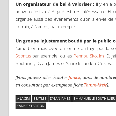
Un organisateur de bal à valoriser :
Il y en a b
nouveau festival à Acigné est très intéressante. Et 
organise aussi des événements qu’on a envie de 
Lorrain, à Nantes, par exemple.
Un groupe injustement boudé par le public ou
j’aime bien mais avec qui on ne partage pas la 
Spontus
par exemple, ou les
Pennoù Skoulm
. Et j
Bouthillier, Dylan James et Yannick Laridon. C’est va
[Vous pouvez aller écouter
Janick
, dans de nombreu
en consultant par exemple sa fiche
Tamm-Kreiz
].
A LA ZIM
BEATLES
DYLAN JAMES
EMMANUELLE BOUTHILLIER
YANNICK LARIDON