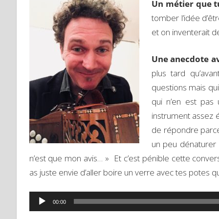
Un métier que tu
tomber l’idée d’êt
et on inventerait 
Une anecdote av
plus tard qu’avan
questions mais qui
qui n’en est pas 
instrument assez él
de répondre parce 
un peu dénaturer 
n’est que mon avis… » Et c’est pénible cette conver
as juste envie d’aller boire un verre avec tes potes qu
Lecteur
00:00
audio