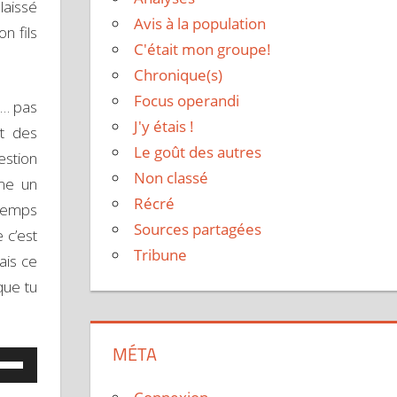
 laissé
Avis à la population
n fils
C'était mon groupe!
Chronique(s)
Focus operandi
t… pas
J'y étais !
nt des
Le goût des autres
estion
Non classé
ême un
Récré
 temps
Sources partagées
 c’est
Tribune
ais ce
que tu
MÉTA
lisez