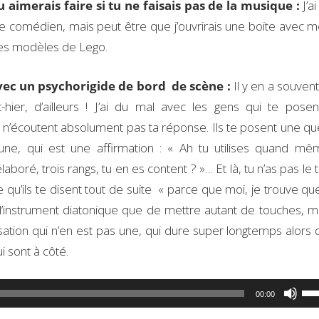
 aimerais faire si tu ne faisais pas de la musique :
J’ai
re comédien, mais peut être que j’ouvrirais une boite avec mo
des modèles de Lego.
ec un psychorigide de bord de scène :
Il y en a souven
t-hier, d’ailleurs ! J’ai du mal avec les gens qui te pose
 n’écoutent absolument pas ta réponse. Ils te posent une qu
une, qui est une affirmation : « Ah tu utilises quand m
aboré, trois rangs, tu en es content ? »… Et là, tu n’as pas le
qu’ils te disent tout de suite « parce que moi, je trouve que
l’instrument diatonique que de mettre autant de touches, m
sation qui n’en est pas une, qui dure super longtemps alors 
i sont à côté.
Uti
00:00
les