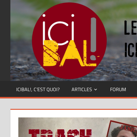
Skip
Dansez
partout
to
!
content
ICIBAL!, C’EST QUOI?
ARTICLES
FORUM