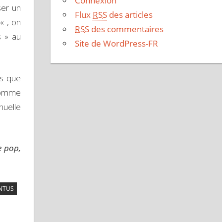
Connexion
ser un
ches
Flux
RSS
des articles
!
« , on
t/bas
RSS
des commentaires
s » au
r
Site de WordPress-FR
gmenter
es que
inuer
 comme
uelle
lume.
e pop,
NTUS