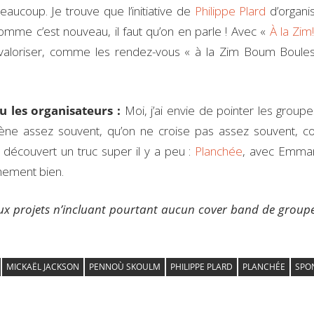
eaucoup. Je trouve que l’initiative de
Philippe Plard
d’organi
flè
comme c’est nouveau, il faut qu’on en parle ! Avec «
À la Zim
hau
valoriser, comme les rendez-vous « à la Zim Boum Boule
pou
au
ou
 les organisateurs :
Moi, j’ai envie de pointer les group
dim
scène assez souvent, qu’on ne croise pas assez souvent,
le
’ai découvert un truc super il y a peu :
Planchée
, avec Emman
vo
chement bien.
x projets n’incluant pourtant aucun cover band de group
MICKAËL JACKSON
PENNOÙ SKOULM
PHILIPPE PLARD
PLANCHÉE
SPO