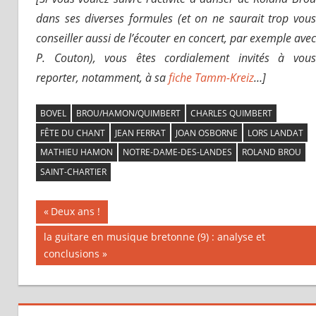
dans ses diverses formules (et on ne saurait trop vous
conseiller aussi de l’écouter en concert, par exemple avec
P. Couton), vous êtes cordialement invités à vous
reporter, notamment, à sa
fiche Tamm-Kreiz
…]
BOVEL
BROU/HAMON/QUIMBERT
CHARLES QUIMBERT
FÊTE DU CHANT
JEAN FERRAT
JOAN OSBORNE
LORS LANDAT
MATHIEU HAMON
NOTRE-DAME-DES-LANDES
ROLAND BROU
SAINT-CHARTIER
Previous
Deux ans !
Navigation
Post:
Next
la guitare en musique bretonne (9) : analyse et
Post:
conclusions
de
l’article