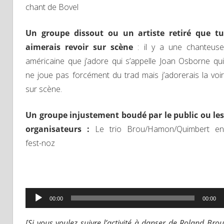
chant de Bovel
Un groupe dissout ou un artiste retiré que tu
aimerais revoir sur scène
: il y a une chanteus
américaine que j’adore qui s’appelle Joan Osborne qui
ne joue pas forcément du trad mais j’adorerais la voir
sur scène.
Un groupe injustement boudé par le public ou les
organisateurs :
Le trio Brou/Hamon/Quimbert en
fest-noz
Lecteur
00:00
00:00
audio
[Si vous voulez suivre l’activité à danser de Roland Brou