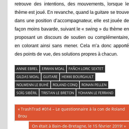
retrouve des intentions, des mouvements, lorsque le
thème est joué. En revanche, quand la guitare se trouve
dans une position d’accompagnateur, elle est jouée de
façon moins bavarde, suivant le « swing » du thème en
proposant un discours de soutien ou complémentaire,
en colorant ainsi sans mener. Cela m’a donc apporté
des points de vue, des solutions propres à chacun.
ANNIE EBREL
ERWAN MOAL
FAÑCH LORIC SEXTET
GILDAS MOAL
GUITARE
HEIKKI BOURGAULT
NOLWENN LE BUHÉ
ROLAND CONQ
RONAN PELLEN
SOÏG SIBÉRIL
TRISTAN LE BRETON
YOHANN LE FERRAND
Previous
TrashTrad #014 – Le questionnaire à la con de Roland
Navigation
Brou
Post:
Next
On était à Bain-de-Bretagne, le 15 février 2019!