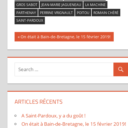
GROS SABOT
JEAN-MARIE JAGUENEAU
LA MACHINE
PARTHENAY
PERRINE VRIGNAULT
POITOU
ROMAIN CHÉRÉ
SAINT-PARDOUX
Previous
On était à Bain-de-Bretagne, le 15 février 2019!
Navigation
Post:
de
l’article
ARTICLES RÉCENTS
A Saint-Pardoux, y a du goût !
On était à Bain-de-Bretagne, le 15 février 2019!