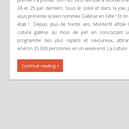
premiers à pointer son nez s’est déroulé à Monterfil l
24 et 25 juin derniers. Sous le soleil et dans la joie, 
vous présente la bien nommée Gallésie en Fête ! Et on
était ! Depuis plus de trente ans, Monterfil affole 
culture gallèse au mois de juin en concoctant 
programme des plus replets et savoureux, attira
environ 25 000 personnes en un week-end. La culture
Continue reading