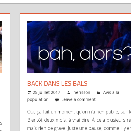
4
BACK DANS LES BALS
25 juillet 2017
herisson
Avis à la
population
Leave a comment
Oui, ça fait un moment qu’on n’a rien publié, sur Ic
Bientôt deux mois, à vrai dire. À cela plusieurs r
es
mais rien de grave. Juste une pause, comme il y e