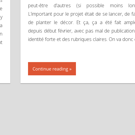
es
peut-être d’autres (si possible moins long
je
L’important pour le projet était de se lancer, de fa
 y
de planter le décor. Et ça, ça a été fait amp
la
depuis début février, avec pas mal de publication
un
identité forte et des rubriques claires. On va donc 
nt
Continue reading