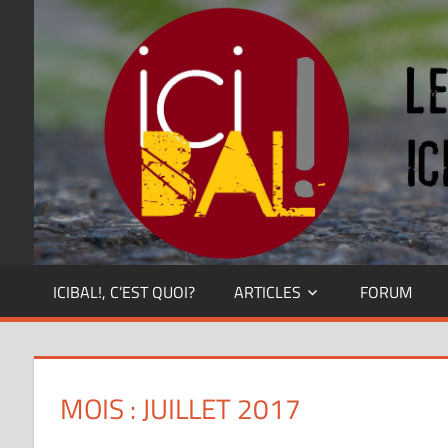
Skip
Dansez
partout
to
!
content
ICIBAL!, C’EST QUOI?
ARTICLES
FORUM
MOIS : JUILLET 2017