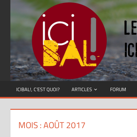
Skip
Dansez
partout
to
!
content
ICIBAL!, C’EST QUOI?
ARTICLES
FORUM
MOIS : AOÛT 2017