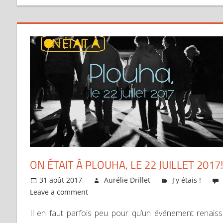
ON ÉTAIT À PLOUHA, LE 22 JUILLET 2017!
31 août 2017
Aurélie Drillet
J'y étais !
Leave a comment
Il en faut parfois peu pour qu’un événement renais