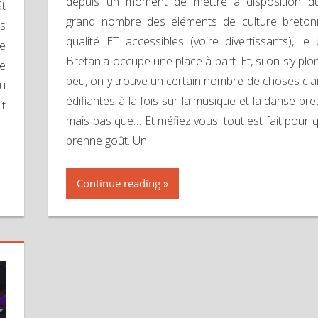
depuis un moment de mettre à disposition d
St
grand nombre des éléments de culture breto
is
qualité ET accessibles (voire divertissants), le p
ne
Bretania occupe une place à part. Et, si on s’y pl
re
peu, on y trouve un certain nombre de choses clai
au
édifiantes à la fois sur la musique et la danse br
it
mais pas que… Et méfiez vous, tout est fait pour q
prenne goût. Un
Continue reading