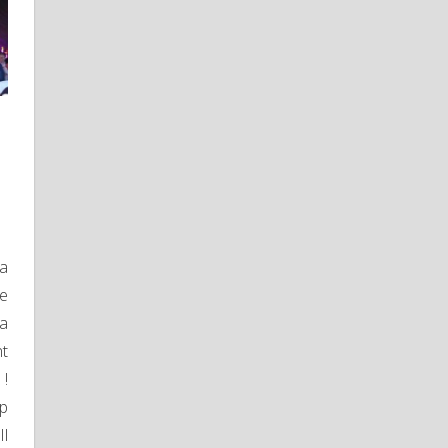
(a
de
 a
t
 !
op
Il