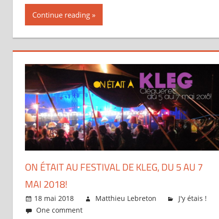
Continue reading
ON ÉTAIT AU FESTIVAL DE KLEG, DU 5 AU 7
MAI 2018!
18 mai 2018
Matthieu Lebreton
J'y étais !
One comment