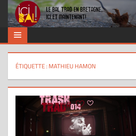
Skip
to
content
Dansez
partout
!
ÉTIQUETTE : MATHIEU HAMON