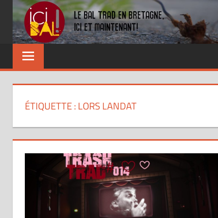
Skip
to
content
Dansez
partout
!
ÉTIQUETTE : LORS LANDAT