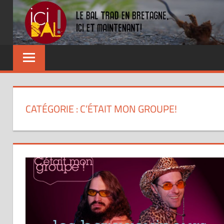
Skip
to
content
Dansez
partout
!
CATÉGORIE : C’ÉTAIT MON GROUPE!