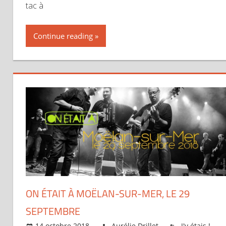
tac à
Continue reading
ON ÉTAIT À MOËLAN-SUR-MER, LE 29
SEPTEMBRE
14 octobre 2018
Aurélie Drillet
J'y étais !