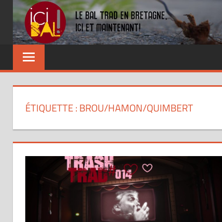
Skip
to
content
Dansez
partout
!
ÉTIQUETTE : BROU/HAMON/QUIMBERT