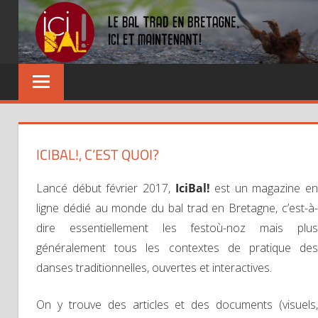
Skip
to
content
Dansez
partout
!
ICIBAL!, C’EST QUOI?
Lancé début février 2017,
IciBal!
est un magazine en
ligne dédié au monde du bal trad en Bretagne, c’est-à-
dire essentiellement les festoù-noz mais plus
généralement tous les contextes de pratique des
danses traditionnelles, ouvertes et interactives.
On y trouve des articles et des documents (visuels,