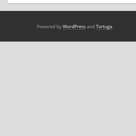
Powered by
WordPress
and
Tortuga
.