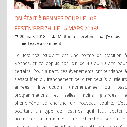
ON ÉTAIT À RENNES POUR LE 10E
FEST’N’BREIZH, LE 14 MARS 2018!
20 mars 2018
Matthieu Lebreton
J'y étais
!
Leave a comment
Le fest-noz étudiant est une forme de tradition à
Rennes, et ce, depuis pas loin de 40 ou 50 ans pour
certains. Pour autant, ces événements ont tendance à
s’essouffler ou franchement péricliter depuis plusieurs
années. Interruption (momentanée ou pas),
programmations et salles moins grandes, le
phénomène se cherche un nouveau souffle. C’est
pourtant un type de fest-noz qu’il faut soutenir,
notamment à un moment où on cherche à sensibiliser
les publics jeunes aux richesses du bal trad, parce qu’il