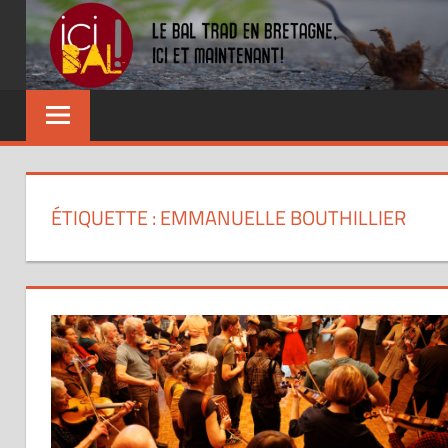
Skip
to
content
Dansez
partout
!
ÉTIQUETTE : EMMANUELLE BOUTHILLIER