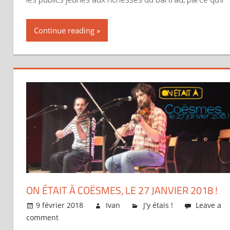
Continue reading
ON ÉTAIT À COËSMES, LE 27 JANVIER 2018 !
9 février 2018
Ivan
J'y étais !
Leave a
comment