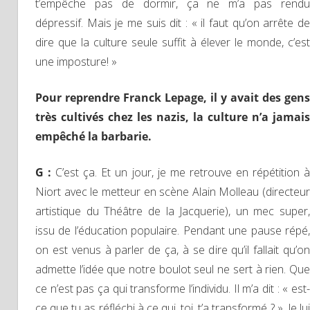
t’empêche pas de dormir, ça ne m’a pas rendu
dépressif. Mais je me suis dit : « il faut qu’on arrête de
dire que la culture seule suffit à élever le monde, c’est
une imposture! »
Pour reprendre Franck Lepage, il y avait des gens
très cultivés chez les nazis, la culture n’a jamais
empêché la barbarie.
G :
C’est ça. Et un jour, je me retrouve en répétition 
Niort avec le metteur en scène Alain Molleau (directeur
artistique du Théâtre de la Jacquerie), un mec super,
issu de l’éducation populaire. Pendant une pause répé,
on est venus à parler de ça, à se dire qu’il fallait qu’on
admette l’idée que notre boulot seul ne sert à rien. Que
ce n’est pas ça qui transforme l’individu. Il m’a dit : « est-
ce que tu as réfléchi à ce qui, toi, t’a transformé ? ». Je lui