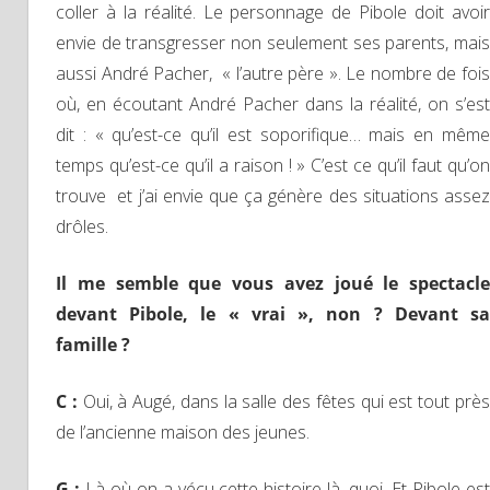
coller à la réalité. Le personnage de Pibole doit avoir
envie de transgresser non seulement ses parents, mais
aussi André Pacher, « l’autre père ». Le nombre de fois
où, en écoutant André Pacher dans la réalité, on s’est
dit : « qu’est-ce qu’il est soporifique… mais en même
temps qu’est-ce qu’il a raison ! » C’est ce qu’il faut qu’on
trouve et j’ai envie que ça génère des situations assez
drôles.
Il me semble que vous avez joué le spectacle
devant Pibole, le « vrai », non ? Devant sa
famille ?
C :
Oui, à Augé, dans la salle des fêtes qui est tout prè
de l’ancienne maison des jeunes.
G :
Là où on a vécu cette histoire là, quoi. Et Pibole es