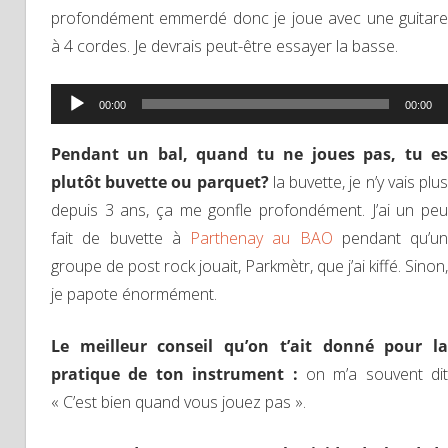
profondément emmerdé donc je joue avec une guitare
à 4 cordes. Je devrais peut-être essayer la basse.
Lecteur
00:00
00:00
audio
Pendant un bal, quand tu ne joues pas, tu es
plutôt buvette ou parquet?
la buvette, je n’y vais plu
depuis 3 ans, ça me gonfle profondément. J’ai un peu
fait de buvette à
Parthenay au BAO
pendant qu’un
groupe de post rock jouait, Parkmètr, que j’ai kiffé. Sinon,
je papote énormément.
Le meilleur conseil qu’on t’ait donné pour la
pratique de ton instrument :
on m’a souvent dit
« C’est bien quand vous jouez pas ».