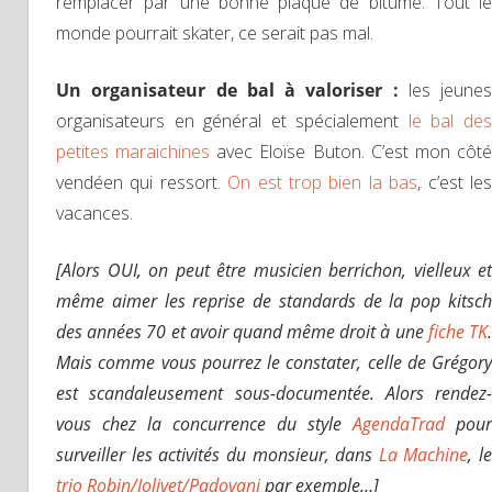
remplacer par une bonne plaque de bitume. Tout le
monde pourrait skater, ce serait pas mal.
Un organisateur de bal à valoriser :
les jeunes
organisateurs en général et spécialement
le bal de
petites maraichines
avec Eloïse Buton. C’est mon côt
vendéen qui ressort.
On est trop bien la bas
, c’est le
vacances.
[Alors OUI, on peut être musicien berrichon, vielleux et
même aimer les reprise de standards de la pop kitsch
des années 70 et avoir quand même droit à une
fiche TK
Mais comme vous pourrez le constater, celle de Grégory
est scandaleusement sous-documentée. Alors rendez-
vous chez la concurrence du style
AgendaTrad
pour
surveiller les activités du monsieur, dans
La Machine
, le
trio Robin/Jolivet/Padovani
par exemple…]