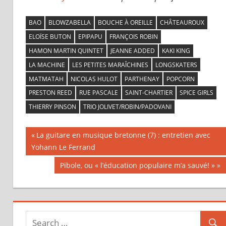
BAO
BLOWZABELLA
BOUCHE À OREILLE
CHÂTEAUROUX
ELOÏSE BUTON
EPIPAPU
FRANÇOIS ROBIN
HAMON MARTIN QUINTET
JEANNE ADDED
KAKI KING
LA MACHINE
LES PETITES MARAÎCHINES
LONGSKATERS
MATMATAH
NICOLAS HULOT
PARTHENAY
POPCORN
PRESTON REED
RUE PASCALE
SAINT-CHARTIER
SPICE GIRLS
THIERRY PINSON
TRIO JOLIVET/ROBIN/PADOVANI
Previous
La guitare en musique bretonne (7) : entretien avec
Navigation
Yohann Le Ferrand
Post:
Next
Pibole, ou « l’éducation populaire m’a sauvé! »
de
Post:
l’article