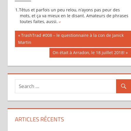
Têtus et parfois un peu relou, n’ayons pas peur des
mots, et ça va mieux en le disant. Amateurs de phrases
toutes faites, aussi.
↵
Previous
TrashTrad #008 – le questionnaire à la con de Janick
Navigation
Martin
Post:
Next
On était à Arradon, le 18 juillet 2018!
de
Post:
l’article
ARTICLES RÉCENTS