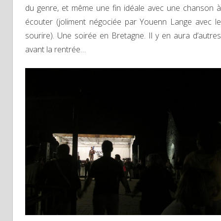
du genre, et même une fin idéale avec une chanson à
écouter (joliment négociée par Youenn Lange avec le
sourire). Une soirée en Bretagne. Il y en aura d’autres
avant la rentrée…