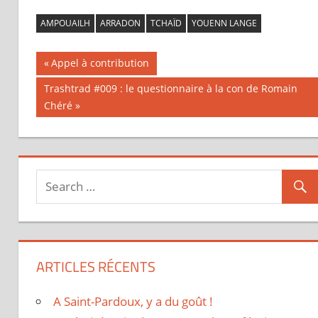
AMPOUAILH
ARRADON
TCHAÏD
YOUENN LANGE
Previous
Appel à contribution
Navigation
Post:
Next
Trashtrad #009 : le questionnaire à la con de Romain
Post:
Chéré
de
l’article
ARTICLES RÉCENTS
A Saint-Pardoux, y a du goût !