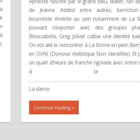
ui
Apnéiste fasciné par le grand bleu, skater, fan d
la
de Jeanne Added entre autres, berrichon 
ue
bourréiste émérite au sein notamment de La 
un
pouvant s’exporter avec des groupes ph
jà
Blowzabella, Greg Jolivet cultive une identité ka
.
On est allé le rencontrer à La Borne en plein Ber
en OVNI (Osmose Viellistique Non Identifiée). Et 
un quart d’heure de franche rigolade avec notre 
à la co
……………………………………………………………………………………
La danse
Continue reading