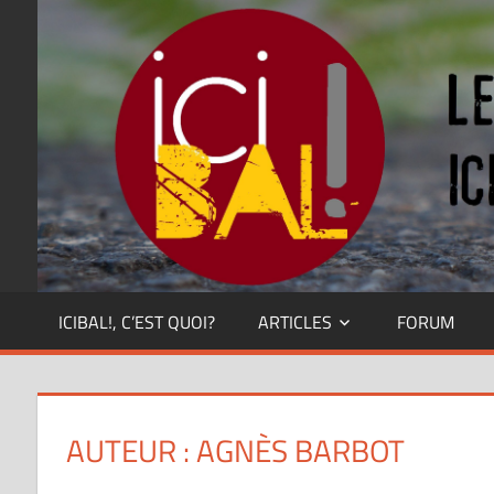
Skip
Dansez
partout
to
!
content
ICIBAL!, C’EST QUOI?
ARTICLES
FORUM
AUTEUR :
AGNÈS BARBOT