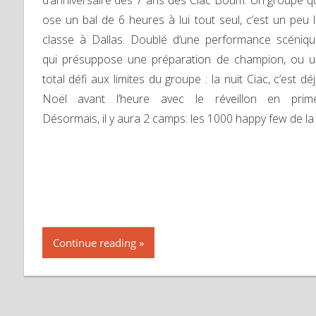
d’anniversaire des 7 ans des Ciac Boum. Un groupe q
ose un bal de 6 heures à lui tout seul, c’est un peu 
classe à Dallas. Doublé d’une performance scéniq
qui présuppose une préparation de champion, ou 
total défi aux limites du groupe : la nuit Ciac, c’est dé
Noël avant l’heure avec le réveillon en prime
Désormais, il y aura 2 camps: les 1000 happy few de la
Continue reading