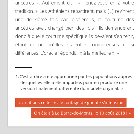
ancêtres ». Autrement dit : « Tenez-vous en à votre
tradition. » Les Athéniens repartirent, mais […] revinrent
une deuxième fois car, disaient-ils, la coutume des
ancêtres avait changé bien des fois ! Ils demandèrent
donc à quelle coutume spécifique ils devaient s’en tenir,
étant donné qu’elles étaient si nombreuses et si
différentes. L’oracle répondit : « à la meilleure ». »
C’est-à-dire a été appropriée par les populations auprès
desquelles elle a été importée, pour en produire une
version finalement différente du modèle original.
↵
Previous
« nations celtes » : le foutage de gueule s’intensifie
Navigation
Post:
Next
On était à La Barre-de-Monts, le 10 août 2018 !
Post:
de