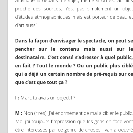
artistique là dedans. Le sujet, même si on est au plus
proche des sources, n’est pas simplement un objet
d’études ethnographiques, mais est porteur de beau et
d’art aussi.
Dans la façon d’envisager le
spectacle,
on peut se
pencher sur le contenu
mais aussi
sur
l
destinataire. C’est censé s’adresser à quel publi
c,
en fait ? Tout le monde ?
O
u un public plus ciblé
qui a déjà un certain nombre de pré-requis sur ce
que c’est que tout ça ?
I :
Marc tu avais un objectif ?
M :
Non (rires). J’ai énormément de mal à cibler le public.
Moi j’ai toujours l’impression que les gens en face vont
être intéressés par ce genre de choses. Ivan a oeuvré