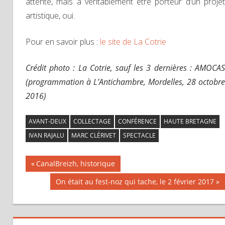
attente, mais à véritablement être porteur d’un projet
artistique, oui.
Pour en savoir plus :
le site de La Cotrie
Crédit photo : La Cotrie, sauf les 3 dernières : AMOCAS
(programmation à L’Antichambre, Mordelles, 28 octobre
2016)
AVANT-DEUX
COLLECTAGE
CONFÉRENCE
HAUTE BRETAGNE
IVAN RAJALU
MARC CLÉRIVET
SPECTACLE
Previous
CanalBreizh, historique
Navigation
Post:
Next
On était au fest-noz qui tache, le 2 février 2017
Post:
de
l’article