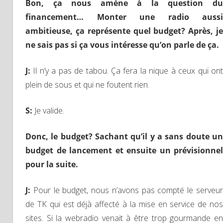
Bon, ça
nous amène à la question d
financement…
M
onter une radio aussi
ambitieuse, ça représente quel budget?
A
près, j
ne sais pas si ça vous intéresse qu’on parle
de ça
.
J
:
Il n’y a pas de tabou. Ça fera la nique à ceux qui ont
plein de sous et qui ne foutent rien.
S
:
Je valide.
D
onc, le budget?
S
achant qu’il y a sans doute un
budget de lancement et ensuite un prévisionnel
pour la suite.
J
:
Pour le budget, nous n’avons pas compté le serveur
de TK qui est déjà affecté à la mise en service de nos
sites. Si la webradio venait à être trop gourmande en