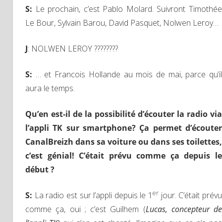
S
:
Le prochain, c’est Pablo Molard. Suivront Timothée
Le Bour, Sylvain Barou, David Pasquet, Nolwen Leroy…
J
: NOLWEN LEROY ????????
S
:
… et Francois Hollande au mois de mai, parce qu’il
aura le temps.
Qu’en est-il de la possibilité d’écouter la radio via
l’appli TK sur smartphone? Ça permet d’écouter
CanalBreizh dans sa voiture ou dans ses toilettes,
c’est génial! C’était prévu comme ça depuis le
début ?
er
S
:
La radio est sur l’appli depuis le 1
jour. C’était prév
comme ça, oui ; c’est Guilhem (
Lucas, concepteur de