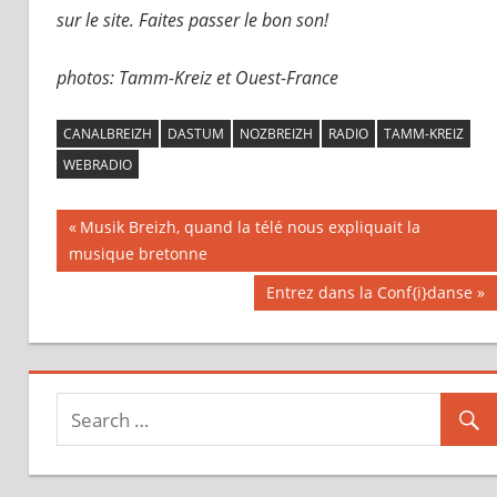
sur le site. Faites passer le bon son!
photos: Tamm-Kreiz et Ouest-France
CANALBREIZH
DASTUM
NOZBREIZH
RADIO
TAMM-KREIZ
WEBRADIO
Previous
Musik Breizh, quand la télé nous expliquait la
Navigation
musique bretonne
Post:
Next
Entrez dans la Conf{i}danse
de
Post:
l’article