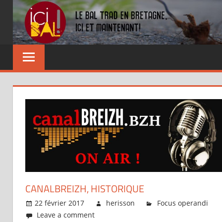
Skip
to
content
Dansez
partout
!
CANALBREIZH, HISTORIQUE
22 février 2017
herisson
Focus operandi
Leave a comment