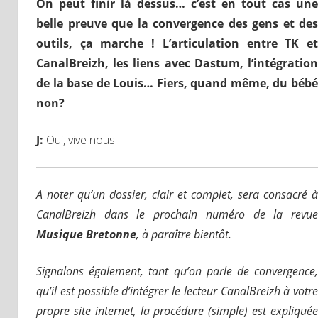
O
n peut finir là dessus… c’est
en tout cas
une
belle preuve
que la
convergence des gens et des
outils,
ça marche !
L’articulation entre TK e
C
anal
B
reizh, les liens avec Dastum, l’intégration
de la base de Louis…
F
iers, quand même, du béb
non?
J
:
Oui, vive nous !
A noter qu’un dossier, clair et complet, sera consacré à
CanalBreizh dans le prochain numéro de la revue
Musique Bretonne
, à paraître bientôt.
Signalons également, tant qu’on parle de convergence,
qu’il est possible d’intégrer le lecteur CanalBreizh à votre
propre site internet, la procédure (simple) est expliquée