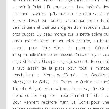
ce soir à Bulat ! Et pour cause. Les habitués des
planchers savaient qu’ils auraient de quoi satisfaire
leurs oreilles et leurs orteils, avec un nombre alléchant
de musiciens et chanteurs dignes d’un fest-noz à plus
gros budget. Du beau monde sur la petite scène qui
aurait mérité d’être un peu plus éclairée, du beau
monde pour faire vibrer le parquet, élément
indispensable d’une soirée réussie. Y’a eu du plijadur, ça
a gavotté sévère ! Les passages (trop courts, forcément
il faut laisser de la place pour tout le monde)
s’enchainent : Menneteau/Cornée, Le Gac/Moal,
Messager/ Le Gallic, Les Frères Le Creff ou Lintanf,
Talec/Le Brigant… y’en avait pour tous les goûts. On a
même eu des surprises : Youn Kam et Timothée Le
Bour viennent rejoindre Yann Le Corre pour une
gavotte endiablée et un forro qui laissera les danseurs