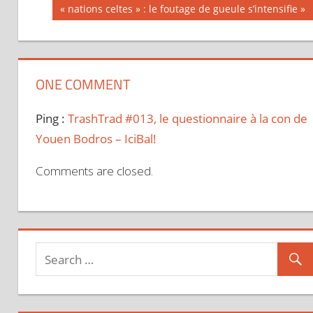
Next
« nations celtes » : le foutage de gueule s’intensifie
de
Post:
l’article
ONE COMMENT
Ping :
TrashTrad #013, le questionnaire à la con de
Youen Bodros – IciBal!
Comments are closed.