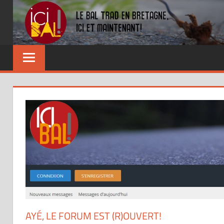
Skip
to
content
Dansez
partout
!
AYÉ, LE FORUM EST (R)OUVERT!