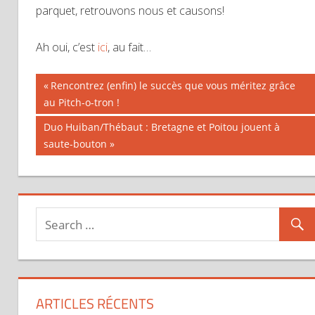
parquet, retrouvons nous et causons!
Ah oui, c’est
ici
, au fait…
Previous
Rencontrez (enfin) le succès que vous méritez grâce
Navigation
au Pitch-o-tron !
Post:
Next
Duo Huiban/Thébaut : Bretagne et Poitou jouent à
de
Post:
saute-bouton
l’article
ARTICLES RÉCENTS