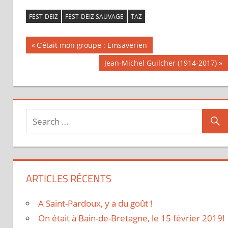
FEST-DEIZ
FEST-DEIZ SAUVAGE
TAZ
Previous
C’était mon groupe : Emsaverien
Navigation
Post:
Next
Jean-Michel Guilcher (1914-2017)
Post:
de
l’article
ARTICLES RÉCENTS
A Saint-Pardoux, y a du goût !
On était à Bain-de-Bretagne, le 15 février 2019!